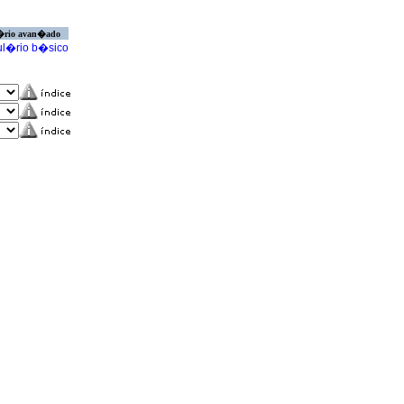
�rio avan�ado
l�rio b�sico