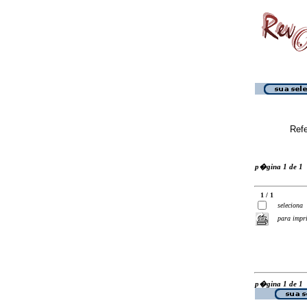
Ref
p�gina 1 de 1
1 / 1
seleciona
para impr
p�gina 1 de 1