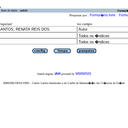
a
Base de dados :
article
Formul
Formul�rio livre
Formu
Pesquisar por :
esquisar
no campo
iAH
WWWISIS
Search engine:
powered by
BIREME/OPAS/OMS - Centro Latino-Americano e do Caribe de Informa��o em Ci�ncias da Sa�de