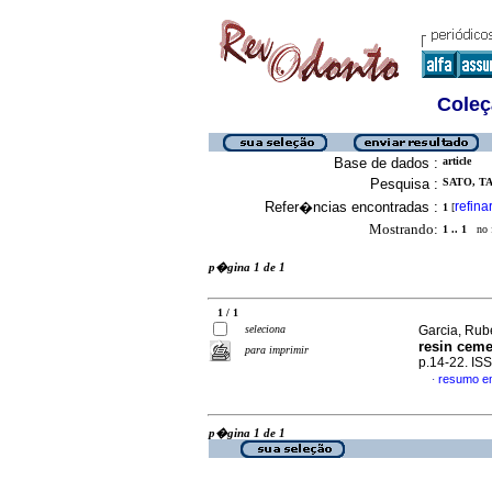
Coleç
Base de dados :
article
Pesquisa :
SATO, TA
Refer�ncias encontradas :
refina
1
[
Mostrando:
1 .. 1
no f
p�gina 1 de 1
1 / 1
seleciona
Garcia, Rub
resin ceme
para imprimir
p.14-22. IS
resumo e
·
p�gina 1 de 1