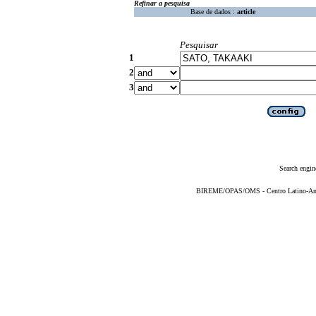
Refinar a pesquisa
Base de dados :
article
Pesquisar
1
2
3
Search engin
BIREME/OPAS/OMS - Centro Latino-Ame