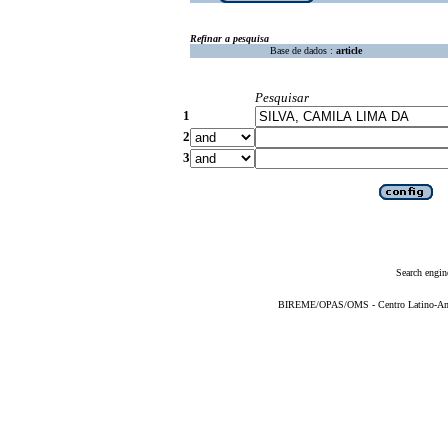
Refinar a pesquisa
Base de dados :
article
Pesquisar
1
2
3
Search engin
BIREME/OPAS/OMS - Centro Latino-Ame