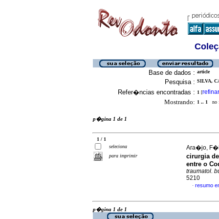
Coleç
Base de dados :
article
Pesquisa :
SILVA, C
Refer�ncias encontradas :
refina
1
[
Mostrando:
1 .. 1
no f
p�gina 1 de 1
1 / 1
seleciona
Ara�jo, F�b
cirurgia de
para imprimir
entre o Co
traumatol. b
5210
resumo e
·
p�gina 1 de 1