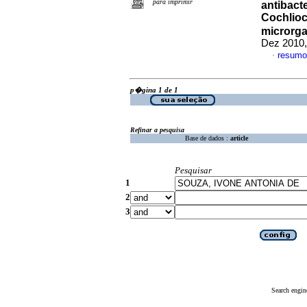
para imprimir
antibact
Cochlio
microrga
Dez 2010,
resumo
·
p�gina 1 de 1
Refinar a pesquisa
Base de dados :
article
Pesquisar
1
2
3
Search engin