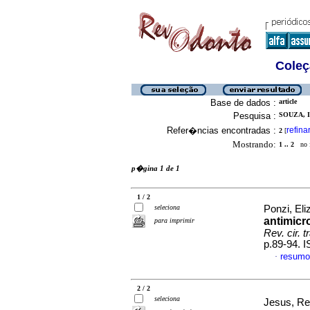
Coleç
Base de dados :
article
Pesquisa :
SOUZA, I
Refer�ncias encontradas :
refina
2
[
Mostrando:
1 .. 2
no f
p�gina 1 de 1
1 / 2
seleciona
Ponzi, Eli
antimicr
para imprimir
Rev. cir. 
p.89-94. 
resumo
·
2 / 2
seleciona
Jesus, Re