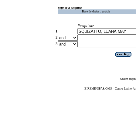
Refinar a pesquisa
Base de dados :
article
Pesquisar
1
2
3
Search engin
BIREME/OPAS/OMS - Centro Latino-Ame