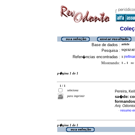
Coleç
Base de dados :
article
Pesquisa :
SQUIZAT
Refer�ncias encontradas :
refina
1
[
Mostrando:
1 .. 1
no f
p�gina 1 de 1
1 / 1
seleciona
Pereira, Kei
para imprimir
sa�de: co
formandos 
Arq. Odontol
resumo e
·
p�gina 1 de 1