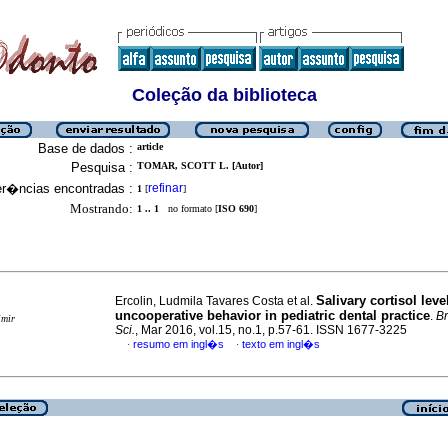
Coleção da biblioteca
Base de dados :
article
Pesquisa :
TOMAR, SCOTT L. [Autor]
er�ncias encontradas :
refinar
1
[
]
Mostrando:
1 .. 1
no formato [
ISO 690
]
Salivary cortisol leve
Ercolin, Ludmila Tavares Costa et al.
uncooperative behavior in pediatric dental practice
.
Br
imir
Sci.
, Mar 2016, vol.15, no.1, p.57-61. ISSN 1677-3225
resumo em ingl�s
texto em ingl�s
·
·