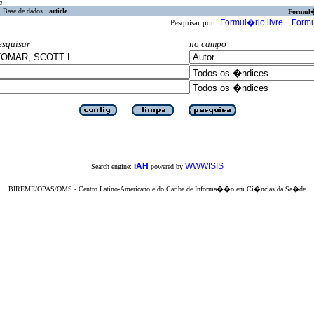
a
Base de dados :
article
Formul
Formul�rio livre
Formu
Pesquisar por :
esquisar
no campo
iAH
WWWISIS
Search engine:
powered by
BIREME/OPAS/OMS - Centro Latino-Americano e do Caribe de Informa��o em Ci�ncias da Sa�de