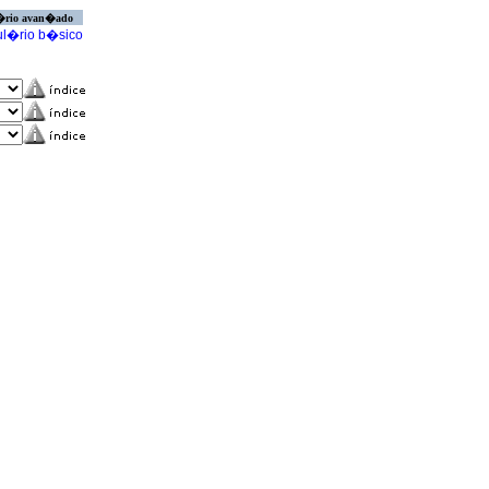
�rio avan�ado
l�rio b�sico