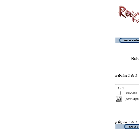
Ref
p�gina 1 de 1
1 / 1
seleciona
para impr
p�gina 1 de 1