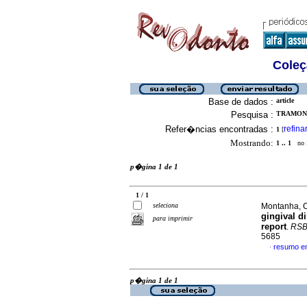
Coleç
Base de dados :
article
Pesquisa :
TRAMONT
Refer�ncias encontradas :
refina
1
[
Mostrando:
1 .. 1
no f
p�gina 1 de 1
1 / 1
seleciona
Montanha, C
gingival d
para imprimir
report
.
RSB
5685
resumo e
·
p�gina 1 de 1