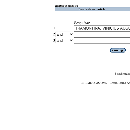
Refinar a pesquisa
Base de dados :
article
Pesquisar
1
2
3
Search engin
BIREME/OPAS/OMS - Centro Latino-Ame