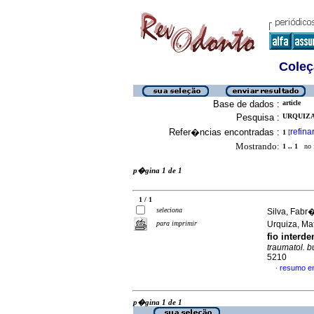
Coleç
Base de dados :
article
Pesquisa :
URQUIZA
Refer�ncias encontradas :
refina
1
[
Mostrando:
1 .. 1
no f
p�gina 1 de 1
1 / 1
seleciona
Silva, Fabr�
para imprimir
Urquiza, Ma
fio interd
traumatol. b
5210
resumo e
·
p�gina 1 de 1