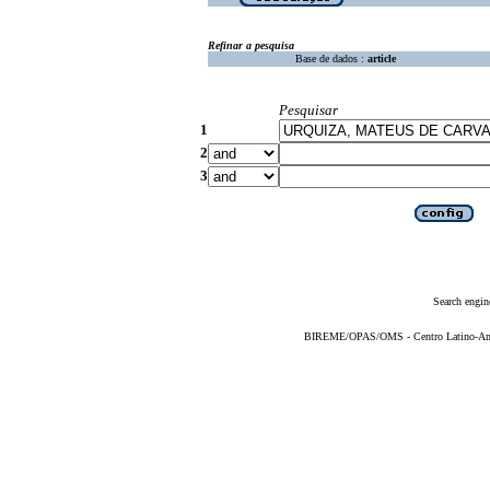
Refinar a pesquisa
Base de dados :
article
Pesquisar
1
2
3
Search engin
BIREME/OPAS/OMS - Centro Latino-Ame