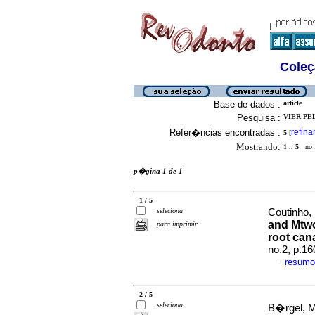
Coleç
Base de dados :
article
Pesquisa :
VIER-PEL
Refer�ncias encontradas :
refina
5
[
Mostrando:
1 .. 5
no f
p�gina 1 de 1
1 / 5
seleciona
Coutinho, 
and Mtwo
para imprimir
root cana
no.2, p.1
resumo
·
2 / 5
seleciona
B�rgel, M