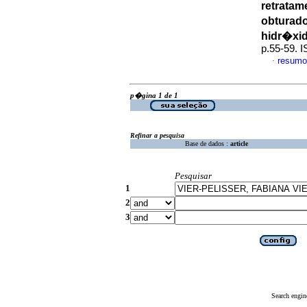
retratam
obturado
hidr�xid
p.55-59. 
resumo
·
p�gina 1 de 1
Refinar a pesquisa
Base de dados :
article
Pesquisar
1
2
3
Search engin