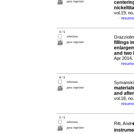
para imprimir
centerin
nickelti
vol.19, n
resumo
·
3 / 5
seleciona
Grazziotin
fillings 
para imprimir
enlargem
and two 
Apr 2014,
resumo
·
4 / 5
seleciona
Symanski,
material
para imprimir
and afte
vol.18, n
resumo
·
5 / 5
seleciona
Ritt, Andr
para imprimir
instrum