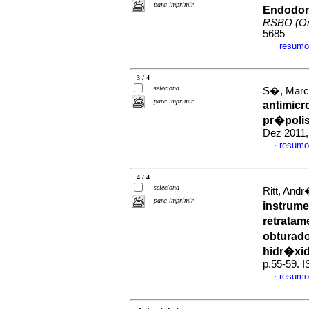
para imprimir
Endodon
RSBO (On
5685
resumo
·
3 / 4
seleciona
S�, Marcu
para imprimir
antimicr
pr�polis
Dez 2011,
resumo
·
4 / 4
seleciona
Ritt, Andr
para imprimir
instrum
retratam
obturado
hidr�xid
p.55-59. 
resumo
·