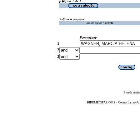
p�gina 1 de 1
Refinar a pesquisa
Base de dados :
article
Pesquisar
1
2
3
Search engin
BIREME/OPAS/OMS - Centro Latino-Ame