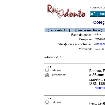
Coleç
Base de dados :
article
Pesquisa :
WAGNER,
Refer�ncias encontradas :
refina
4
[
Mostrando:
1 .. 4
no f
p�gina 1 de 1
1 / 4
seleciona
Barletta, 
a 36-mm 
para imprimir
odonto ci
ISSN 198
resumo
·
2 / 4
seleciona
Feix, Let�