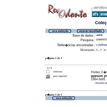
Coleç
Base de dados :
article
Pesquisa :
ZANOTTI
Refer�ncias encontradas :
refina
1
[
Mostrando:
1 .. 1
no f
p�gina 1 de 1
1 / 1
seleciona
Freitas, C�s
gypsum pr
para imprimir
1984-5685
resumo e
·
p�gina 1 de 1