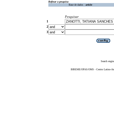
Refinar a pesquisa
Base de dados :
article
Pesquisar
1
2
3
Search engin
BIREME/OPAS/OMS - Centro Latino-Ame