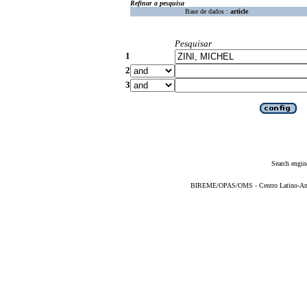
Refinar a pesquisa
Base de dados :
article
Pesquisar
1
2
3
Search engin
BIREME/OPAS/OMS - Centro Latino-Ame