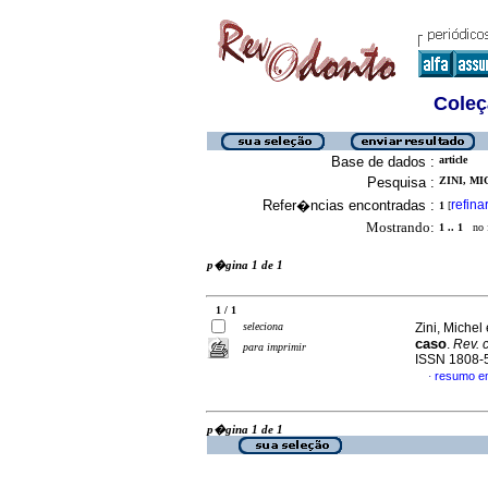
Coleç
Base de dados :
article
Pesquisa :
ZINI, MI
Refer�ncias encontradas :
refina
1
[
Mostrando:
1 .. 1
no f
p�gina 1 de 1
1 / 1
seleciona
Zini, Michel 
caso
.
Rev. c
para imprimir
ISSN 1808-
resumo e
·
p�gina 1 de 1