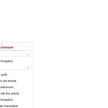
on Demand
 Analytics
 (pdf)
 in xml format
 references
cite this article
 Analytics
ic translation