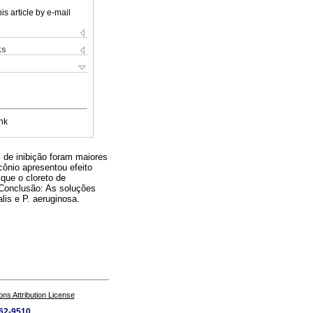
is article by e-mail
ks
nk
 de inibição foram maiores
ônio apresentou efeito
 que o cloreto de
. Conclusão: As soluções
lis e P. aeruginosa.
s Attribution License
462-9510