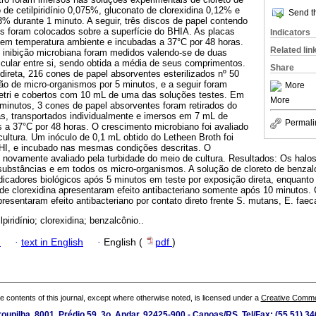
to de cetilpiridínio 0,075%, gluconato de clorexidina 0,12% e
Send th
3% durante 1 minuto. A seguir, três discos de papel contendo
es foram colocados sobre a superfície do BHIA. As placas
Indicators
 em temperatura ambiente e incubadas a 37°C por 48 horas.
Related lin
 inibição microbiana foram medidos valendo-se de duas
cular entre si, sendo obtida a média de seus comprimentos.
Share
direta, 216 cones de papel absorventes esterilizados nº 50
o de micro-organismos por 5 minutos, e a seguir foram
More
etri e cobertos com 10 mL de uma das soluções testes. Em
More
0 minutos, 3 cones de papel absorventes foram retirados do
s, transportados individualmente e imersos em 7 mL de
Permali
 a 37°C por 48 horas. O crescimento microbiano foi avaliado
cultura. Um inóculo de 0,1 mL obtido do Letheen Broth foi
BHI, e incubado nas mesmas condições descritas. O
 novamente avaliado pela turbidade do meio de cultura. Resultados: Os halos
ubstâncias e em todos os micro-organismos. A solução de cloreto de benzalc
ndicadores biológicos após 5 minutos em teste por exposição direta, enquanto
to de clorexidina apresentaram efeito antibacteriano somente após 10 minutos
resentaram efeito antibacteriano por contato direto frente S. mutans, E. faeca
lpiridínio; clorexidina; benzalcônio..
h
·
text in English
·
English (
pdf
)
the contents of this journal, except where otherwise noted, is licensed under a
Creative Common
roupilha, 8001, Prédio 59, 3o. Andar, 92425-900 - Canoas/RS, Tel/Fax: (55 51) 3