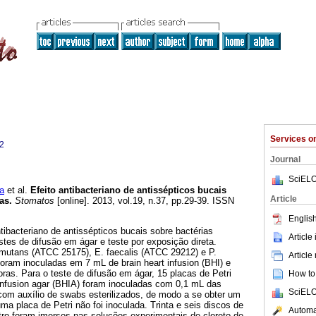
Services 
2
Journal
SciELO
a
et al.
Efeito antibacteriano de antissépticos bucais
Article
vas
.
Stomatos
[online]. 2013, vol.19, n.37, pp.29-39. ISSN
English
ntibacteriano de antissépticos bucais sobre bactérias
Article
estes de difusão em ágar e teste por exposição direta.
mutans (ATCC 25175), E. faecalis (ATCC 29212) e P.
Article
oram inoculadas em 7 mL de brain heart infusion (BHI) e
ras. Para o teste de difusão em ágar, 15 placas de Petri
How to 
infusion agar (BHIA) foram inoculadas com 0,1 mL das
SciELO
om auxílio de swabs esterilizados, de modo a se obter um
ma placa de Petri não foi inoculada. Trinta e seis discos de
Automat
o foram imersos nas soluções experimentais de cloreto de