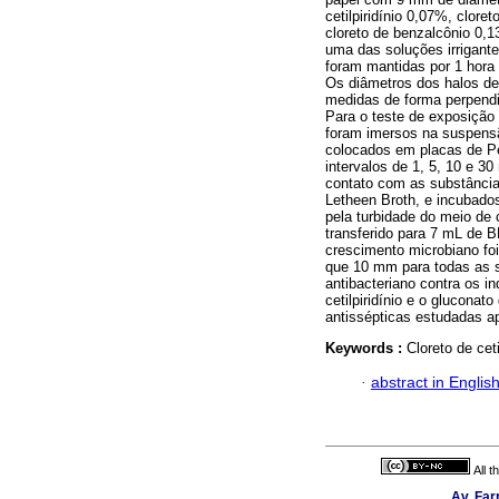
cetilpiridínio 0,07%, clore
cloreto de benzalcônio 0,1
uma das soluções irrigant
foram mantidas por 1 hora
Os diâmetros dos halos de
medidas de forma perpendi
Para o teste de exposição 
foram imersos na suspensã
colocados em placas de P
intervalos de 1, 5, 10 e 3
contato com as substância
Letheen Broth, e incubados
pela turbidade do meio de 
transferido para 7 mL de 
crescimento microbiano foi
que 10 mm para todas as s
antibacteriano contra os i
cetilpiridínio e o glucona
antissépticas estudadas ap
Keywords :
Cloreto de ceti
·
abstract in Englis
All 
Av. Far