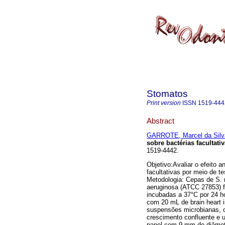
Stomatos
Print version
ISSN
1519-444
Abstract
GARROTE, Marcel da Silv
sobre bactérias facultati
1519-4442.
Objetivo:Avaliar o efeito a
facultativas por meio de t
Metodologia: Cepas de S. 
aeruginosa (ATCC 27853) f
incubadas a 37°C por 24 ho
com 20 mL de brain heart 
suspensões microbianas, c
crescimento confluente e u
papel com 9 mm de diâmetr