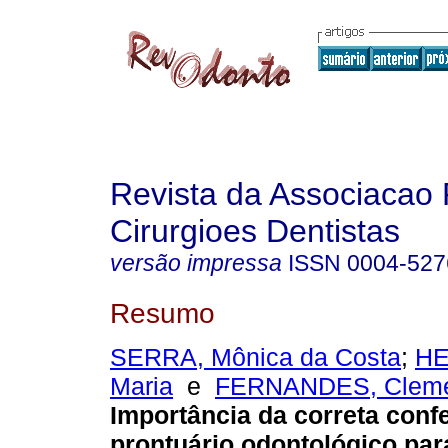
Revista da Associacao 
Cirurgioes Dentistas
versão impressa
ISSN
0004-527
Resumo
SERRA, Mônica da Costa
;
HE
Maria
e
FERNANDES, Clemen
Importância da correta conf
prontuário odontológico para