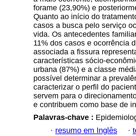
forame (23,90%) e posteriorme
Quanto ao início do tratame
casos a busca pelo serviço oco
vida. Os antecedentes famili
11% dos casos e ocorrência 
associada a fissura represen
características sócio-econôm
urbana (87%) e a classe média
possível determinar a prevalên
caracterizar o perfil do pacie
servem para o direcionamento
e contribuem como base de i
Palavras-chave :
Epidemiolog
·
resumo em Inglês
·