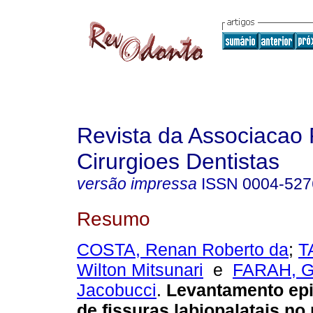
Revista da Associacao 
Cirurgioes Dentistas
versão impressa
ISSN
0004-527
Resumo
COSTA, Renan Roberto da
;
T
Wilton Mitsunari
e
FARAH, G
Jacobucci
.
Levantamento ep
de fissuras labiopalatais no