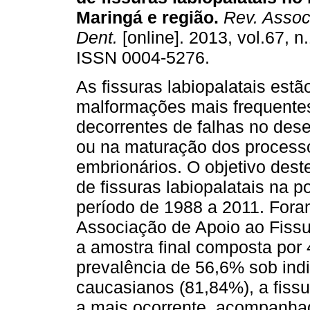
Maringá e região
.
Rev. Assoc.
Dent.
[online]. 2013, vol.67, n
ISSN 0004-5276.
As fissuras labiopalatais estã
malformações mais frequente
decorrentes de falhas no des
ou na maturação dos process
embrionários. O objetivo dest
de fissuras labiopalatais na 
período de 1988 a 2011. Fora
Associação de Apoio ao Fissu
a amostra final composta por
prevalência de 56,6% sob ind
caucasianos (81,84%), a fissu
a mais ocorrente, acompanhad