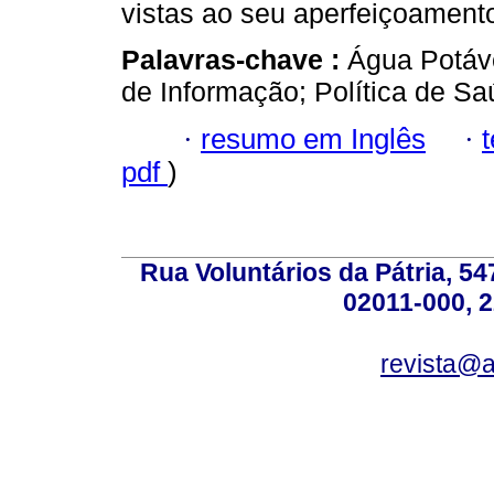
vistas ao seu aperfeiçoamento
Palavras-chave :
Água Potáve
de Informação; Política de Sa
·
resumo em Inglês
·
pdf
)
Rua Voluntários da Pátria, 54
02011-000, 
revista@a