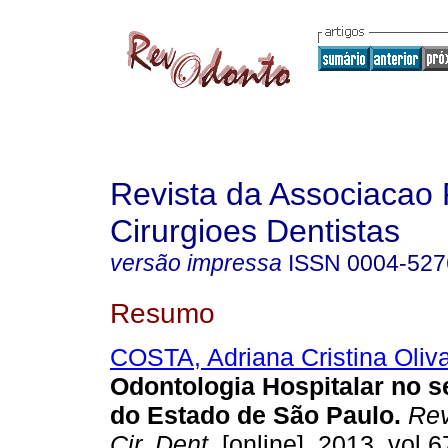
Revista da Associacao 
Cirurgioes Dentistas
versão impressa
ISSN
0004-527
Resumo
COSTA, Adriana Cristina Oliv
Odontologia Hospitalar no s
do Estado de São Paulo
.
Rev
Cir. Dent.
[online]. 2013, vol.6