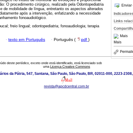
ão: O procedimento cirúrgico, realizado pela Odontopediatria
Enviar 
 de mobilidade de língua, entretanto os aspectos alterados
iatamente após a intervenção, enfatizando a necessidade
Indicadore
anhamento fonoaudiológico.
Links rela
bucal; freio lingual; odontopediatria; fonoaudiologia; terapia
Compartilh
Mais
·
texto em Português
·
Português (
pdf
)
Mais
Permali
údo deste periódico, exceto onde está identificado, está licenciado sob
uma
Licença Creative Commons
ários da Pátria, 547, Santana, São Paulo, São Paulo, BR, 02011-000, 2223-2308
revista@apcdcentral.com.br