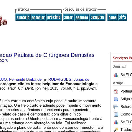
acao Paulista de Cirurgioes Dentistas
Serviços P
-5276
Journal
SciELO
JO, Fernando Borba de
e
RODRIGUES, Jonas de
Artigo
bordagem clínica interdisciplinar da Fonoaudiologia e
oc. Paul. Cir. Dent.
[online]. 2015, vol.69, n.1, pp.20-24.
Portug
Artigo
l é uma estrutura anatômica cujo papel é muito importante
entação. Um freio curto e aderido pode impedir o movimento
Referên
ar impactos anatômicos e funcionais para o paciente.
e relato de caso é demonstrar, com olhar clínico
Como ci
conjuntas entre a Odontopediatria e a Fonoaudiologia frente à
SciELO
em uma criança com alteração na fala. Foi realizado
 traçado o plano de tratamento que constou de frenectomia e
Traduç
ógico no intuito de monitorar as evoluções e proporcionar