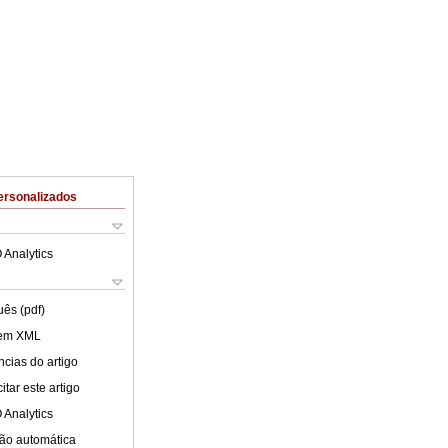
ersonalizados
 Analytics
uês (pdf)
 em XML
cias do artigo
tar este artigo
 Analytics
ão automática