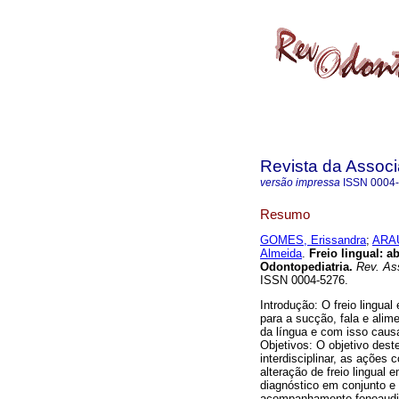
Revista da Associ
versão impressa
ISSN
0004
Resumo
GOMES, Erissandra
;
ARAU
Almeida
.
Freio lingual: a
Odontopediatria
.
Rev. Ass
ISSN 0004-5276.
Introdução: O freio lingua
para a sucção, fala e alim
da língua e com isso caus
Objetivos: O objetivo dest
interdisciplinar, as ações 
alteração de freio lingual 
diagnóstico em conjunto e
acompanhamento fonoaudiol