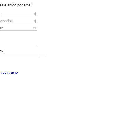
este artigo por email
s
cionados
ar
nk
, 2221-3612