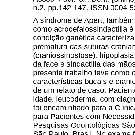
n.2, pp.142-147. ISSN 0004-5
A síndrome de Apert, também
como acrocefalossindactilia é
condição genética caracteriza
prematura das suturas crania
(craniossinostose), hipoplasi
da face e sindactilia das mão
presente trabalho teve como o
características bucais e crani
de um relato de caso. Pacien
idade, leucoderma, com diagn
foi encaminhado para a Clíni
para Pacientes com Necessid
Pesquisas Odontológicas Sã
São Paulo, Brasil. No exame f