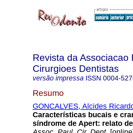
Revista da Associacao 
Cirurgioes Dentistas
versão impressa
ISSN
0004-527
Resumo
GONCALVES, Alcides Ricard
Características bucais e cra
síndrome de Apert: relato d
Assoc. Paul. Cir. Dent.
[online