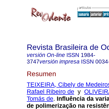
Revista Brasileira de O
versión On-line
ISSN
1984-
3747
versión impresa
ISSN
0034
Resumen
TEIXEIRA, Cibely de Medeiro
Rafael Ribeiro de
y
OLIVEIR
Tomás de
.
Influência da var
de polimerização na resistê