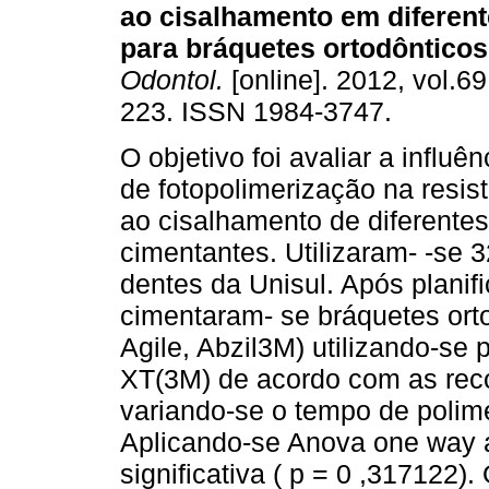
ao cisalhamento em diferen
para bráquetes ortodônticos
Odontol.
[online]. 2012, vol.69
223. ISSN 1984-3747.
O objetivo foi avaliar a influê
de fotopolimerização na resis
ao cisalhamento de diferente
cimentantes. Utilizaram- -se
dentes da Unisul. Após planif
cimentaram- se bráquetes ort
Agile, Abzil3M) utilizando-se
XT(3M) de acordo com as rec
variando-se o tempo de polim
Aplicando-se Anova one way a
significativa ( p = 0 ,317122)