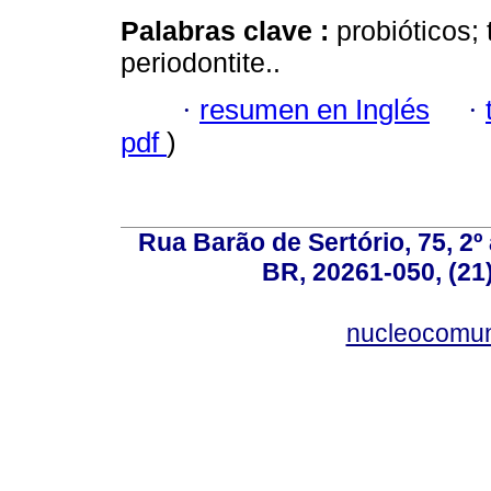
Palabras clave :
probióticos;
periodontite..
·
resumen en Inglés
·
pdf
)
Rua Barão de Sertório, 75, 2º 
BR, 20261-050, (21
nucleocomun