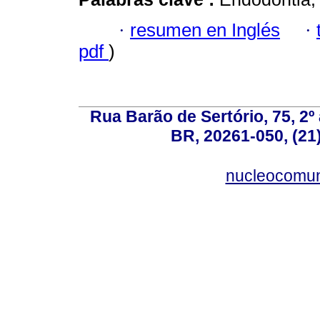
·
resumen en Inglés
·
pdf
)
Rua Barão de Sertório, 75, 2º 
BR, 20261-050, (21
nucleocomun