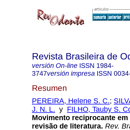
Revista Brasileira de O
versión On-line
ISSN
1984-
3747
versión impresa
ISSN
0034
Resumen
PEREIRA, Helene S. C.
;
SILV
J. N. L.
y
FILHO, Tauby S. C
Movimento reciprocante em
revisão de literatura
.
Rev. Br