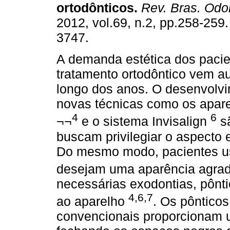
ortodônticos
.
Rev. Bras. Odon
2012, vol.69, n.2, pp.258-259
3747.
A demanda estética dos pacie
tratamento ortodôntico vem 
longo dos anos. O desenvolv
novas técnicas como os apare
4
6
¬¬
e o sistema Invisalign
sã
buscam privilegiar o aspecto 
Do mesmo modo, pacientes us
desejam uma aparência agra
necessárias exodontias, pônt
4,6,7
ao aparelho
. Os pôntico
convencionais proporcionam 