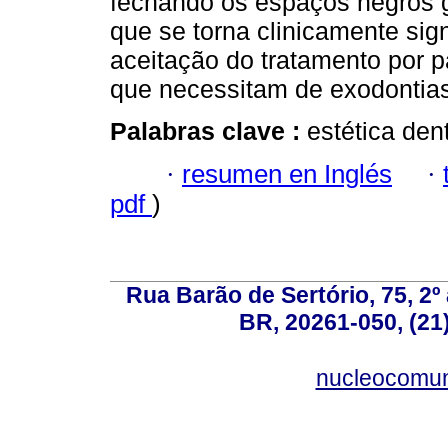
fechando os espaços negros g
que se torna clinicamente si
aceitação do tratamento por p
que necessitam de exodontias
Palabras clave :
estética dent
·
resumen en Inglés
·
pdf
)
Rua Barão de Sertório, 75, 2º 
BR, 20261-050, (21
nucleocomun