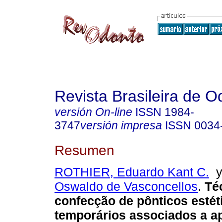
Revista Brasileira de O
versión On-line
ISSN
1984-
3747
versión impresa
ISSN
0034
Resumen
ROTHIER, Eduardo Kant C.
Oswaldo de Vasconcellos
.
Té
confecção de pônticos estét
temporários associados a a