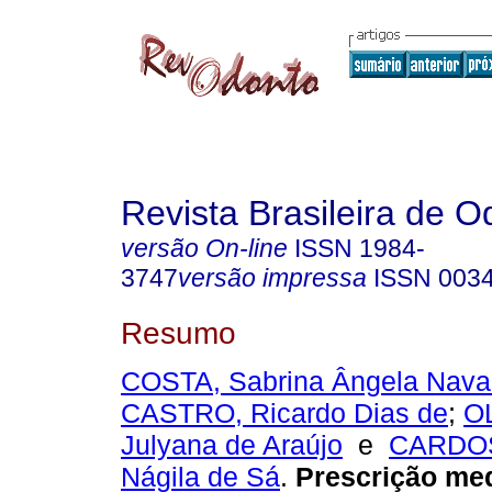
Revista Brasileira de O
versão On-line
ISSN
1984-
3747
versão impressa
ISSN
003
Resumo
COSTA, Sabrina Ângela Nava
CASTRO, Ricardo Dias de
;
O
Julyana de Araújo
e
CARDOS
Nágila de Sá
.
Prescrição me