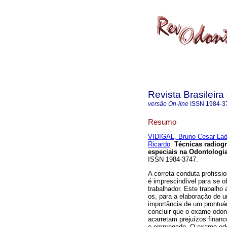
Revista Brasileir
versão On-line
ISSN
1984-3
Resumo
VIDIGAL, Bruno Cesar Lad
Ricardo
.
Técnicas radiogr
especiais na Odontologi
ISSN 1984-3747.
A correta conduta profissi
é imprescindível para se o
trabalhador. Este trabalh
os, para a elaboração de u
importância de um prontuá
concluir que o exame odont
acarretam prejuízos financ
o empregado. O exame odo