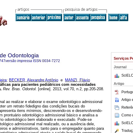
a de Odontologia
Serviços P
747
versão impressa
ISSN
0034-7272
Journal
SciELO
eira
;
BECKER, Alexandre Antônio
e
MANZI, Flávio
Artigo
áficas para pacientes pediátricos com necessidades
a
.
Rev. Bras. Odontol.
[online]. 2013, vol.70, n.2, pp.205-208.
Portug
Artigo
onal ao realizar e elaborar o exame odontológico admissional
bter um retrato fidedigno das condições bucais do
Referên
o apresenta itens mínimos, descrevendo-os e desenvolvendo-
m prontuário odontológico admissional básico e analisa a
Como ci
rio odontológico bem elaborado e executado. Pode-se
SciELO
ológico admissional mal realizado, ou a ausência dele,
eiros e administrativos, tanto para o empregador quanto para
Traduç
ntológico admissional atesta a saúde bucal do empregado