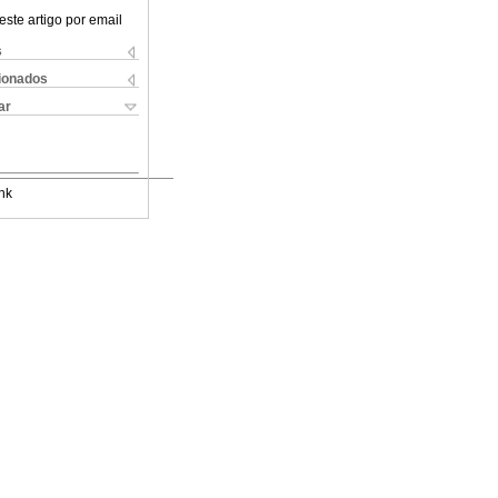
este artigo por email
s
cionados
ar
nk