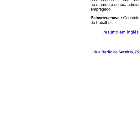
no momento de sua admiss
empregado.
Palavras-chave :
Odontolo
do trabalho..
·
resumo em Inglês
Rua Barão de Sertório, 75,