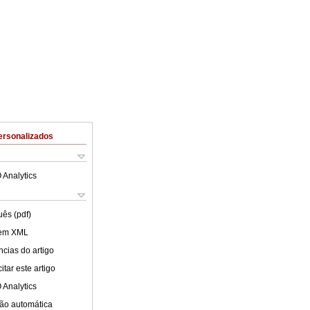
ersonalizados
 Analytics
uês (pdf)
 em XML
cias do artigo
tar este artigo
 Analytics
ão automática