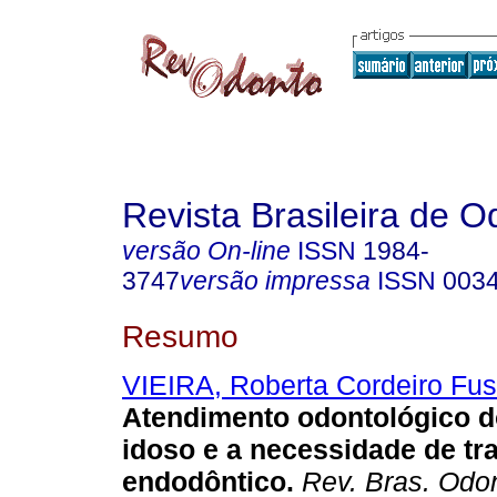
Revista Brasileira de O
versão On-line
ISSN
1984-
3747
versão impressa
ISSN
003
Resumo
VIEIRA, Roberta Cordeiro Fus
Atendimento odontológico do
idoso e a necessidade de tr
endodôntico
.
Rev. Bras. Odon