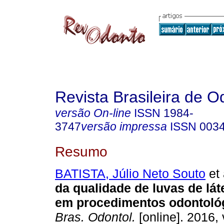
Revista Brasileira de O
versão On-line
ISSN
1984-
3747
versão impressa
ISSN
003
Resumo
BATISTA, Júlio Neto Souto
et 
da qualidade de luvas de lát
em procedimentos odontoló
Bras. Odontol.
[online]. 2016, 