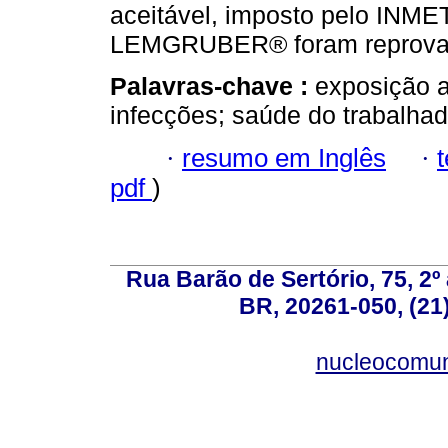
aceitável, imposto pelo I
LEMGRUBER® foram reprova
Palavras-chave :
exposição a
infecções; saúde do trabalhad
·
resumo em Inglês
·
pdf
)
Rua Barão de Sertório, 75, 2º 
BR, 20261-050, (21
nucleocomun