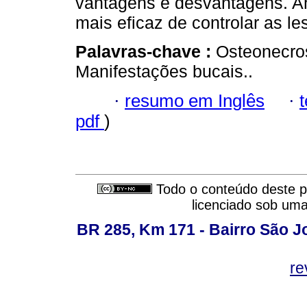
vantagens e desvantagens. Ant
mais eficaz de controlar as le
Palavras-chave :
Osteonecros
Manifestações bucais..
·
resumo em Inglês
·
pdf
)
Todo o conteúdo deste pe
licenciado sob um
BR 285, Km 171 - Bairro São J
re