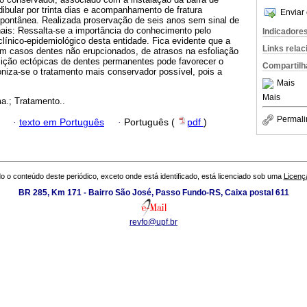
ibular por trinta dias e acompanhamento de fratura
Enviar 
pontânea. Realizada proservação de seis anos sem sinal de
nais: Ressalta-se a importância do conhecimento pelo
Indicadore
l clínico-epidemiológico desta entidade. Fica evidente que a
Links rela
em casos dentes não erupcionados, de atrasos na esfoliação
ição ectópicas de dentes permanentes pode favorecer o
Compartilh
niza-se o tratamento mais conservador possível, pois a
Mais
Mais
.; Tratamento..
Permali
·
texto em Português
·
Português (
pdf
)
o o conteúdo deste periódico, exceto onde está identificado, está licenciado sob uma
Licenç
BR 285, Km 171 - Bairro São José, Passo Fundo-RS, Caixa postal 611
revfo@upf.br