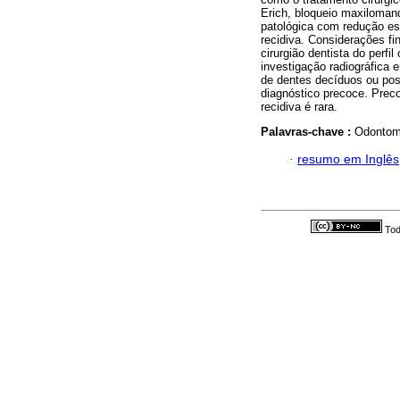
Erich, bloqueio maxilomand
patológica com redução es
recidiva. Considerações fi
cirurgião dentista do perfi
investigação radiográfica 
de dentes decíduos ou pos
diagnóstico precoce. Preco
recidiva é rara.
Palavras-chave :
Odontoma
·
resumo em Inglês
Tod