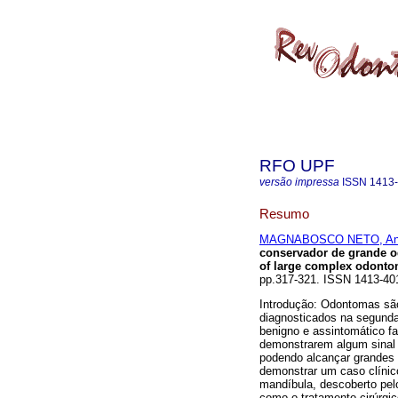
RFO UPF
versão impressa
ISSN
1413
Resumo
MAGNABOSCO NETO, Anto
conservador de grande 
of large complex odonto
pp.317-321. ISSN 1413-40
Introdução: Odontomas sã
diagnosticados na segunda
benigno e assintomático f
demonstrarem algum sinal c
podendo alcançar grandes 
demonstrar um caso clíni
mandíbula, descoberto pel
como o tratamento cirúrgi