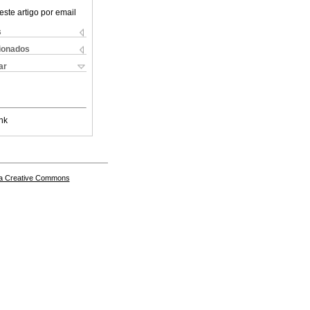
este artigo por email
s
cionados
ar
nk
a Creative Commons