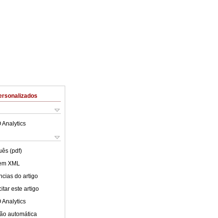
ersonalizados
 Analytics
uês (pdf)
 em XML
cias do artigo
tar este artigo
 Analytics
ão automática