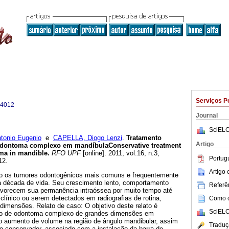
Serviços P
-4012
Journal
SciELO
nio Eugenio
e
CAPELLA, Diogo Lenzi
.
Tratamento
Artigo
odontoma complexo em mandíbula
Conservative treatment
ma in mandible
.
RFO UPF
[online]. 2011, vol.16, n.3,
Portug
12.
Artigo
o os tumores odontogênicos mais comuns e frequentemente
 década de vida. Seu crescimento lento, comportamento
Referên
avorecem sua permanência intraóssea por muito tempo até
línico ou serem detectados em radiografias de rotina,
Como ci
dimensões. Relato de caso: O objetivo deste relato é
SciELO
co de odontoma complexo de grandes dimensões em
o aumento de volume na região de ângulo mandibular, assim
Traduç
co conservador, associado com a instalação da barra de