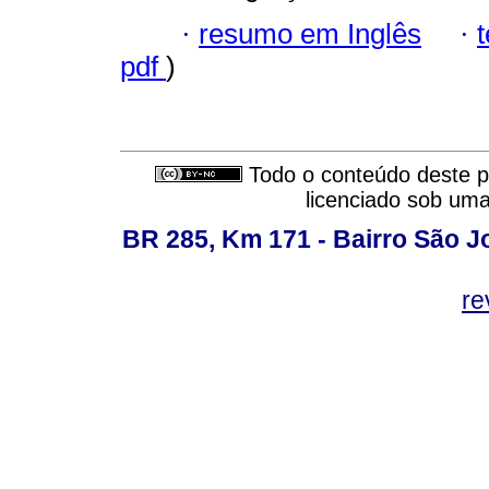
·
resumo em Inglês
·
pdf
)
Todo o conteúdo deste pe
licenciado sob um
BR 285, Km 171 - Bairro São J
re