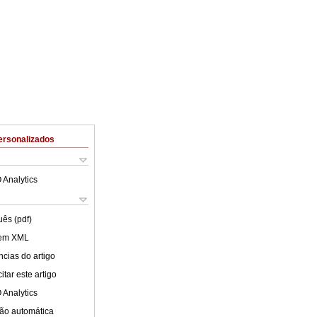
ersonalizados
 Analytics
uês (pdf)
 em XML
cias do artigo
tar este artigo
 Analytics
ão automática