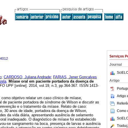
Serviços P
-4012
Journal
SciELO
o
;
CARDOSO, Juliana Andrade
;
FARIAS, Jener Gonçalves
Artigo
rela
.
Miíase oral em paciente portadora da doença de
FO UPF
[online]. 2014, vol.19, n.3, pp.364-367. ISSN 1413-
Portug
Artigo
m como objetivo relatar um caso clínico de miíase,
 de paciente portadora de síndrome de Wilson e discutir as
Referên
prevenção e o tratamento da miíase. Relato de caso:
o, 30 anos de idade, portadora da doença de Wilson,
Como ci
ades da vida diária, apresentando ausência de selamento
SciELO
e oral inadequado. O diagnóstico de miíase foi estabelecido
vou-se sangramento na boca, presença de larvas e ausência
Traduç
olicitada a internação no centro cirúrgico para debridamento