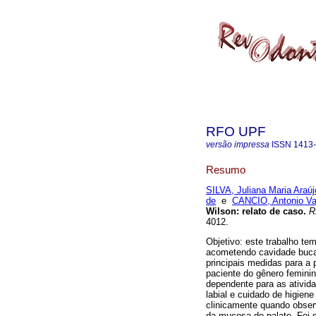
RFO UPF
versão impressa
ISSN
1413
Resumo
SILVA, Juliana Maria Araúj
de
e
CANCIO, Antonio Va
Wilson: relato de caso
.
R
4012.
Objetivo: este trabalho te
acometendo cavidade bucal
principais medidas para a 
paciente do gênero feminin
dependente para as ativid
labial e cuidado de higien
clinicamente quando obser
da mucosa do palato. Foi s