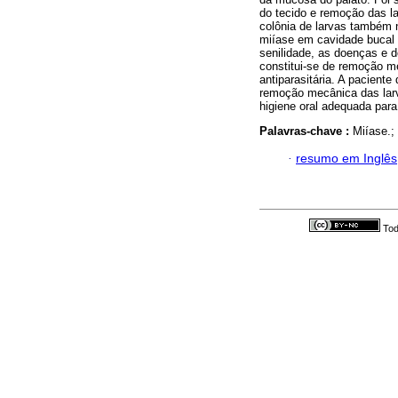
do tecido e remoção das l
colônia de larvas também n
miíase em cavidade bucal é
senilidade, as doenças e de
constitui-se de remoção m
antiparasitária. A paciente
remoção mecânica das larv
higiene oral adequada para 
Palavras-chave :
Miíase.;
·
resumo em Inglês
Tod