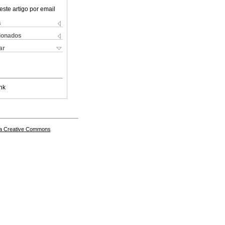
este artigo por email
s
cionados
ar
nk
a Creative Commons