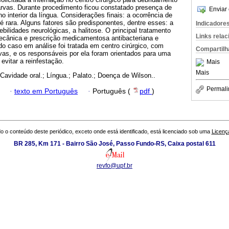
arvas. Durante procedimento ficou constatado presença de
Enviar 
o interior da língua. Considerações finais: a ocorrência de
 rara. Alguns fatores são predisponentes, dentre esses: a
Indicadore
bilidades neurológicas, a halitose. O principal tratamento
Links rela
ecânica e prescrição medicamentosa antibacteriana e
 do caso em análise foi tratada em centro cirúrgico, com
Compartilh
as, e os responsáveis por ela foram orientados para uma
evitar a reinfestação.
Mais
Mais
 Cavidade oral.; Língua.; Palato.; Doença de Wilson..
Permali
·
texto em Português
·
Português (
pdf
)
o o conteúdo deste periódico, exceto onde está identificado, está licenciado sob uma
Licenç
BR 285, Km 171 - Bairro São José, Passo Fundo-RS, Caixa postal 611
revfo@upf.br