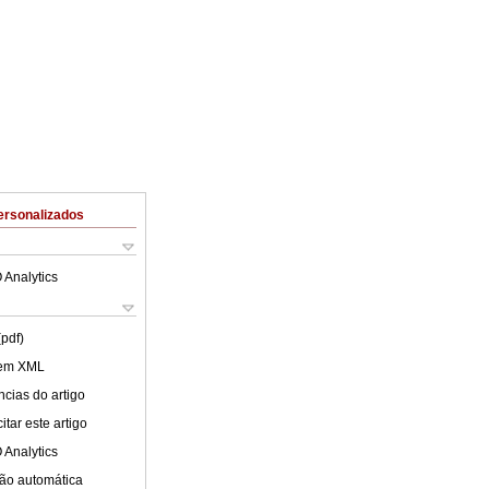
ersonalizados
 Analytics
(pdf)
 em XML
cias do artigo
tar este artigo
 Analytics
ão automática