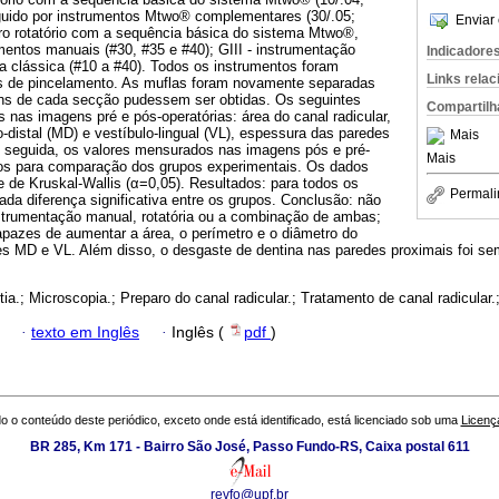
seguido por instrumentos Mtwo® complementares (30/.05;
Enviar 
paro rotatório com a sequência básica do sistema Mtwo®,
entos manuais (#30, #35 e #40); GIII - instrumentação
Indicadore
ca clássica (#10 a #40). Todos os instrumentos foram
Links rela
s de pincelamento. As muflas foram novamente separadas
s de cada secção pudessem ser obtidas. Os seguintes
Compartilh
 nas imagens pré e pós-operatórias: área do canal radicular,
-distal (MD) e vestíbulo-lingual (VL), espessura das paredes
Mais
Em seguida, os valores mensurados nas imagens pós e pré-
Mais
dos para comparação dos grupos experimentais. Os dados
e de Kruskal-Wallis (α=0,05). Resultados: para todos os
Permali
ada diferença significativa entre os grupos. Conclusão: não
nstrumentação manual, rotatória ou a combinação de ambas;
apazes de aumentar a área, o perímetro e o diâmetro do
ões MD e VL. Além disso, o desgaste de dentina nas paredes proximais foi se
ia.; Microscopia.; Preparo do canal radicular.; Tratamento de canal radicular
·
texto em Inglês
·
Inglês (
pdf
)
o o conteúdo deste periódico, exceto onde está identificado, está licenciado sob uma
Licenç
BR 285, Km 171 - Bairro São José, Passo Fundo-RS, Caixa postal 611
revfo@upf.br