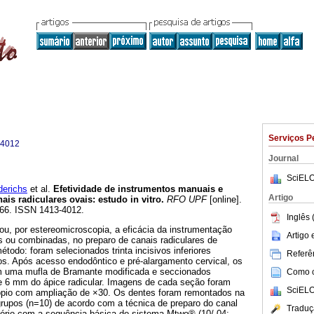
Serviços P
-4012
Journal
SciELO
erichs
et al.
Efetividade de instrumentos manuais e
Artigo
is radiculares ovais: estudo in vitro
.
RFO UPF
[online].
-166. ISSN 1413-4012.
Inglês 
iou, por estereomicroscopia, a eficácia da instrumentação
Artigo
as ou combinadas, no preparo de canais radiculares de
étodo: foram selecionados trinta incisivos inferiores
Referên
. Após acesso endodôntico e pré-alargamento cervical, os
 uma mufla de Bramante modificada e seccionados
Como ci
 6 mm do ápice radicular. Imagens de cada seção foram
SciELO
ópio com ampliação de ×30. Os dentes foram remontados na
grupos (n=10) de acordo com a técnica de preparo do canal
Traduç
tatório com a sequência básica do sistema Mtwo® (10/.04;