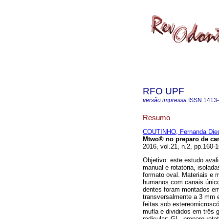
RFO UPF
versão impressa
ISSN
1413
Resumo
COUTINHO, Fernanda Died
Mtwo® no preparo de cana
2016, vol.21, n.2, pp.160
Objetivo: este estudo aval
manual e rotatória, isolad
formato oval. Materiais e m
humanos com canais únicos
dentes foram montados em
transversalmente a 3 mm e
feitas sob estereomicrosc
mufla e divididos em três 
radicular: GI - preparo ro