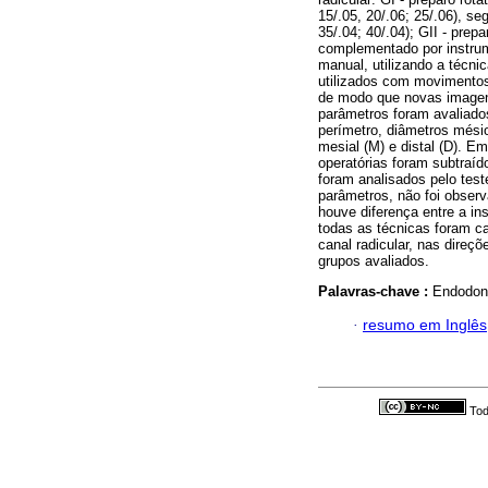
15/.05, 20/.06; 25/.06), 
35/.04; 40/.04); GII - pre
complementado por instrum
manual, utilizando a técni
utilizados com movimento
de modo que novas imagen
parâmetros foram avaliados
perímetro, diâmetros mésio
mesial (M) e distal (D). 
operatórias foram subtraí
foram analisados pelo test
parâmetros, não foi observ
houve diferença entre a i
todas as técnicas foram c
canal radicular, nas direç
grupos avaliados.
Palavras-chave :
Endodont
·
resumo em Inglês
Tod