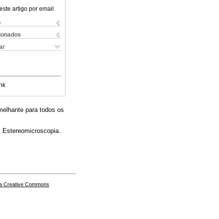
este artigo por email
s
cionados
ar
nk
melhante para todos os
.; Estereomicroscopia..
a Creative Commons