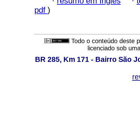
·
resumo em Inglês
·
pdf
)
Todo o conteúdo deste pe
licenciado sob um
BR 285, Km 171 - Bairro São J
re