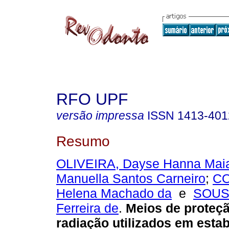
RFO UPF
versão impressa
ISSN
1413-401
Resumo
OLIVEIRA, Dayse Hanna Mai
Manuella Santos Carneiro
;
CO
Helena Machado da
e
SOUSA
Ferreira de
.
Meios de proteçã
radiação utilizados em esta