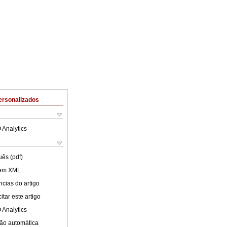
ersonalizados
 Analytics
uês (pdf)
 em XML
cias do artigo
tar este artigo
 Analytics
ão automática