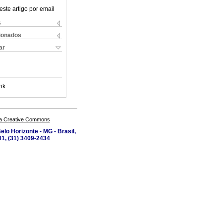
este artigo por email
s
cionados
ar
nk
a Creative Commons
lo Horizonte - MG - Brasil,
1, (31) 3409-2434