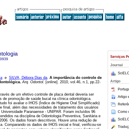
tologia
Serviços P
-0939
Journal
SciELO
la
e
SILVA, Débora Dias da
.
A importância do controle de
Artigo
odontológica
.
Arq. Odontol.
[online]. 2010, vol.46, n.1, pp.22-
Portug
través de um efetivo controle de placa dental deveria ser
Artigo
s de promoção de saúde bucal na clínica odontológica.
udo foi avaliar o IHOS (Índice de Higiene Oral Simplificado)
Referên
e final, além das necessidades de tratamento dos usuários
a Universidade Paranaense - UNIPAR. Foram incluídos 96
Como ci
tendidos na disciplina de Odontologia Preventiva, Sanitária e
SciELO
 2006. Os dados foram descritivos. Houve uma redução de
. Comparando os dados de IHOS inicial e final, verificou-se
Traduç