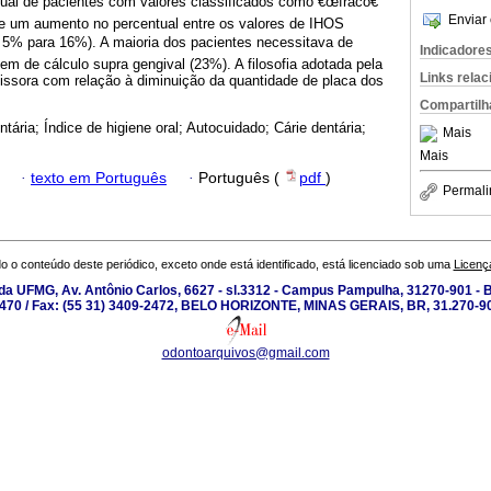
ual de pacientes com valores classificados como €œfraco€
Enviar 
e um aumento no percentual entre os valores de IHOS
5% para 16%). A maioria dos pacientes necessitava de
Indicadore
gem de cálculo supra gengival (23%). A filosofia adotada pela
Links rela
missora com relação à diminuição da quantidade de placa dos
Compartilh
tária; Índice de higiene oral; Autocuidado; Cárie dentária;
Mais
Mais
·
texto em Português
·
Português (
pdf
)
Permali
o o conteúdo deste periódico, exceto onde está identificado, está licenciado sob uma
Licenç
a UFMG, Av. Antônio Carlos, 6627 - sl.3312 - Campus Pampulha, 31270-901 - Be
-2470 / Fax: (55 31) 3409-2472, BELO HORIZONTE, MINAS GERAIS, BR, 31.270-90
odontoarquivos@gmail.com