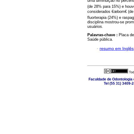
uma diminuição no percent
(de 28% para 15%) e houv
considerados €œbom€ (de 
fluorterapia (24%) e raspa
disciplina mostrou-se pro
usuários.
Palavras-chave :
Placa den
Saúde pública.
·
resumo em Inglês
Tod
Faculdade de Odontologia d
Tel (55 31) 3409