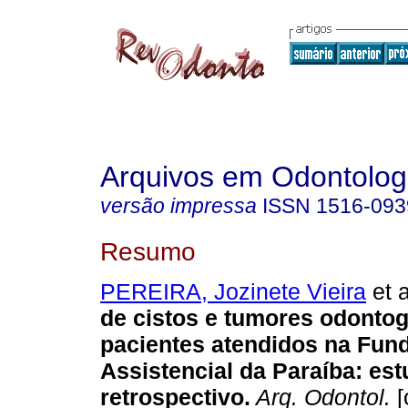
Arquivos em Odontolog
versão impressa
ISSN
1516-093
Resumo
PEREIRA, Jozinete Vieira
et a
de cistos e tumores odonto
pacientes atendidos na Fun
Assistencial da Paraíba
:
est
retrospectivo
.
Arq. Odontol.
[