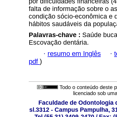
por dificuldades financeiras 
falta de informação sobre o a
condição sócio-econômica e d
hábitos saudáveis da populaç
Palavras-chave :
Saúde bucal
Escovação dentária.
·
resumo em Inglês
·
pdf
)
Todo o conteúdo deste pe
licenciado sob um
Faculdade de Odontologia d
sl.3312 - Campus Pampulha, 312
Tel (55 31) 3409-2470 / Fax