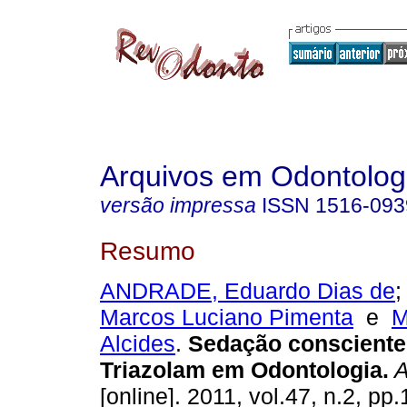
Arquivos em Odontolog
versão impressa
ISSN
1516-093
Resumo
ANDRADE, Eduardo Dias de
Marcos Luciano Pimenta
e
M
Alcides
.
Sedação conscient
Triazolam em Odontologia
.
A
[online]. 2011, vol.47, n.2, p