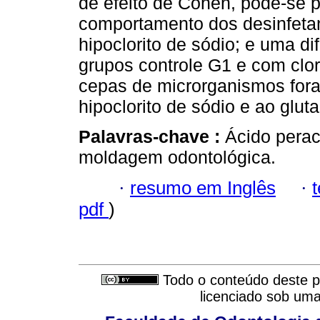
de efeito de Cohen, pode-se 
comportamento dos desinfetant
hipoclorito de sódio; e uma di
grupos controle G1 e com clo
cepas de microrganismos fora
hipoclorito de sódio e ao gluta
Palavras-chave :
Ácido perac
moldagem odontológica.
·
resumo em Inglês
·
pdf
)
Todo o conteúdo deste pe
licenciado sob um