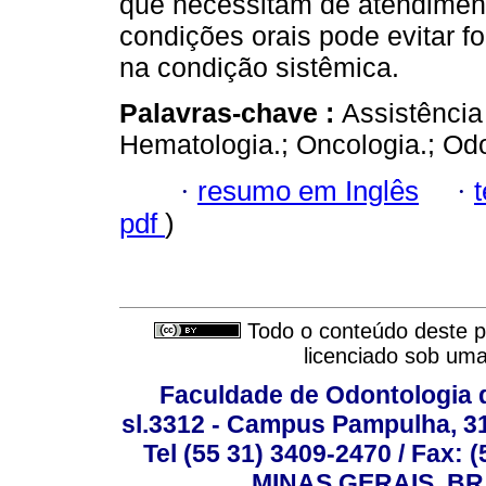
que necessitam de atendiment
condições orais pode evitar f
na condição sistêmica.
Palavras-chave :
Assistência
Hematologia.; Oncologia.; Odo
·
resumo em Inglês
·
pdf
)
Todo o conteúdo deste pe
licenciado sob um
Faculdade de Odontologia d
sl.3312 - Campus Pampulha, 312
Tel (55 31) 3409-2470 / Fax
MINAS GERAIS, BR, 