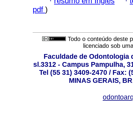
·
resumo em Inglês
·
pdf
)
Todo o conteúdo deste pe
licenciado sob um
Faculdade de Odontologia d
sl.3312 - Campus Pampulha, 312
Tel (55 31) 3409-2470 / Fax
MINAS GERAIS, BR, 
odontoar