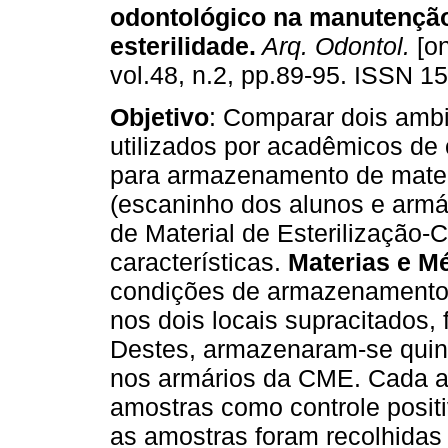
odontológico na manutençã
esterilidade
.
Arq. Odontol.
[on
vol.48, n.2, pp.89-95. ISSN 1
Objetivo
: Comparar dois amb
utilizados por acadêmicos de 
para armazenamento de materi
(escaninho dos alunos e armá
de Material de Esterilização
características.
Materias e M
condições de armazenamento do
nos dois locais supracitados, 
Destes, armazenaram-se quin
nos armários da CME. Cada a
amostras como controle posit
as amostras foram recolhidas p