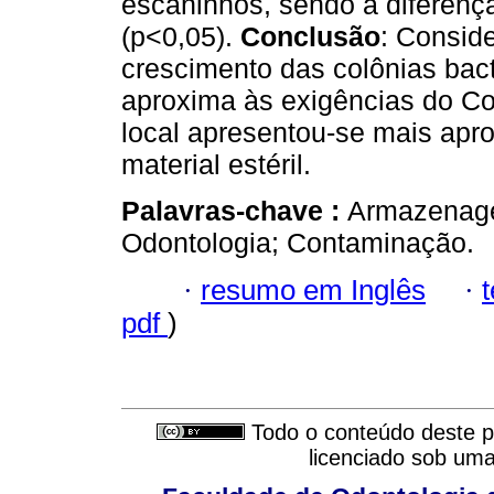
escaninhos, sendo a diferença 
(p<0,05).
Conclusão
: Consid
crescimento das colônias bact
aproxima às exigências do Co
local apresentou-se mais ap
material estéril.
Palavras-chave :
Armazenagem
Odontologia; Contaminação.
·
resumo em Inglês
·
pdf
)
Todo o conteúdo deste pe
licenciado sob um