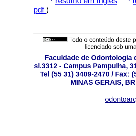
·
resumo em Inglês
·
pdf
)
Todo o conteúdo deste pe
licenciado sob um
Faculdade de Odontologia d
sl.3312 - Campus Pampulha, 312
Tel (55 31) 3409-2470 / Fax
MINAS GERAIS, BR, 
odontoar