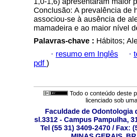
1,0-1,6) apresentaram maior p
Conclusão: A prevalência de há
associou-se à ausência de al
mamadeira e ao maior nível d
Palavras-chave :
Hábitos; Al
·
resumo em Inglês
·
pdf
)
Todo o conteúdo deste pe
licenciado sob um
Faculdade de Odontologia d
sl.3312 - Campus Pampulha, 312
Tel (55 31) 3409-2470 / Fax
MINAS GERAIS, BR, 