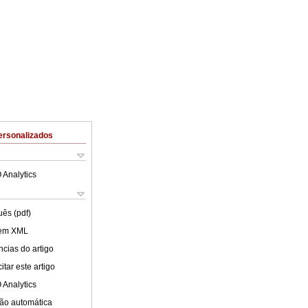
ersonalizados
 Analytics
uês (pdf)
 em XML
cias do artigo
tar este artigo
 Analytics
ão automática