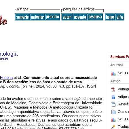
tologia
Serviços P
-0939
Journal
SciELO
Ferreira
et al.
Conhecimento atual sobre a necessidade
Artigo
te B dos acadêmicos da área da saúde de uma
rq. Odontol.
[online]. 2014, vol.50, n.3, pp.131-137. ISSN
Portug
Artigo
tudo foi avaliar o conhecimento sobre a vacinação da hepatite
sos de Medicina, Odontologia e Enfermagem da Universidade
Referên
(UFES). Materiais e Métodos: A metodologia utilizada foi
 abordagem quantitativa e qualitativa, através de questionário
Como ci
 em uma amostra de 298 acadêmicos. Os dados quantitativos
SciELO
cias absolutas e relativas, e aos dados qualitativos seguiu-
de Bardin. Resultados: Dos alunos que acreditam que a
Traduç
3 (61,02%) são alunos de Medicina, 63 (77,77%) de