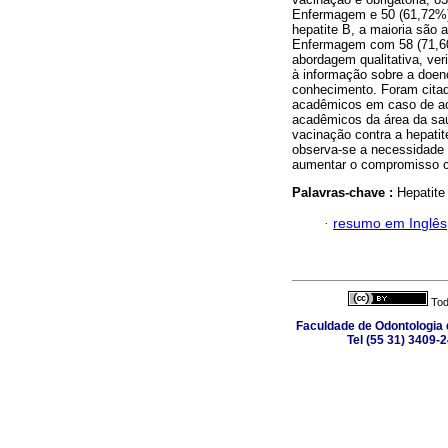
Enfermagem e 50 (61,72%)
hepatite B, a maioria são
Enfermagem com 58 (71,60
abordagem qualitativa, ve
à informação sobre a doenç
conhecimento. Foram cita
acadêmicos em caso de ac
acadêmicos da área da sa
vacinação contra a hepatit
observa-se a necessidade 
aumentar o compromisso c
Palavras-chave :
Hepatite
·
resumo em Inglês
Tod
Faculdade de Odontologia d
Tel (55 31) 3409