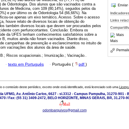
 de Odontologia. Dos alunos que são vacinados contra a
Enviar 
 alunos de Medicina, com 109 (80,14%), seguidos pelos da
%) e por último os de Odontologia 54 (66,66%). Na
Indicadore
rificou-se apenas um eixo temático, Acesso. Sobre o acesso
Links rela
a, houve relato de diversos locais de obtenção do
dos também diversos locais que devem ser procurados pelos
Compartilh
idente com perfurocortantes. Conclusão: Embora os
úde da UFES tenham conhecimentos satisfatórios sobre a
Mais
e B, muitos ainda não foram vacinados. Diante disso,
Mais
de campanhas de prevenção e esclarecimentos no intuito de
om vacinações dos alunos da área de saúde.
Permali
 B.; Riscos ocupacionais.; Imunização.; Vacinação..
·
texto em Português
·
Português (
pdf
)
o o conteúdo deste periódico, exceto onde está identificado, está licenciado sob uma
Licenç
a UFMG, Av. Antônio Carlos, 6627 - sl.3312 - Campus Pampulha, 31270-901 - Be
-2470 / Fax: (55 31) 3409-2472, BELO HORIZONTE, MINAS GERAIS, BR, 31.270-90
odontoarquivos@gmail.com