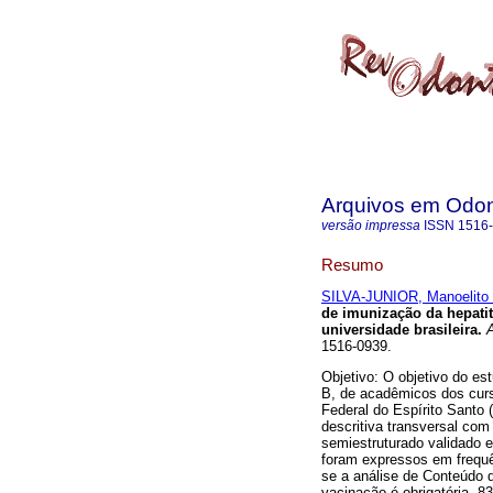
Arquivos em Odon
versão impressa
ISSN
1516
Resumo
SILVA-JUNIOR, Manoelito 
de imunização da hepati
universidade brasileira
.
A
1516-0939.
Objetivo: O objetivo do es
B, de acadêmicos dos cur
Federal do Espírito Santo 
descritiva transversal com
semiestruturado validado
foram expressos em frequên
se a análise de Conteúdo 
vacinação é obrigatória, 8