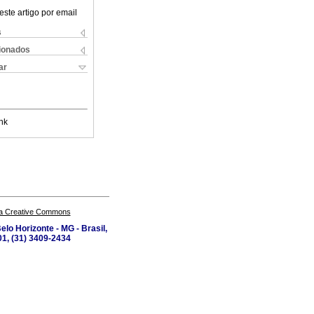
este artigo por email
s
cionados
ar
nk
a Creative Commons
lo Horizonte - MG - Brasil,
1, (31) 3409-2434