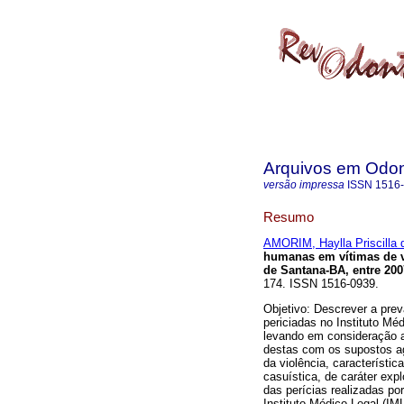
Arquivos em Odon
versão impressa
ISSN
1516
Resumo
AMORIM, Haylla Priscilla 
humanas em vítimas de vi
de Santana-BA, entre 200
174. ISSN 1516-0939.
Objetivo: Descrever a pre
periciadas no Instituto Mé
levando em consideração a 
destas com os supostos ag
da violência, característi
casuística, de caráter exp
das perícias realizadas po
Instituto Médico Legal (IM