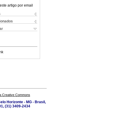
este artigo por email
s
cionados
ar
nk
a Creative Commons
lo Horizonte - MG - Brasil,
1, (31) 3409-2434