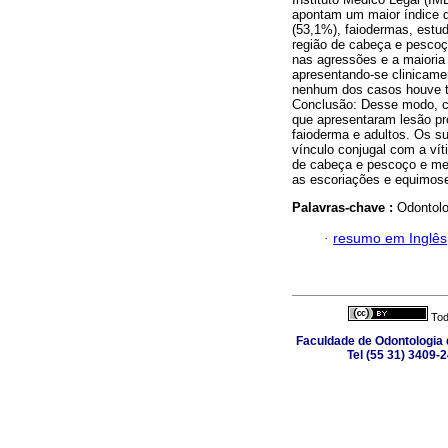
apontam um maior índice d
(53,1%), faiodermas, estud
região de cabeça e pescoç
nas agressões e a maioria
apresentando-se clinicam
nenhum dos casos houve te
Conclusão: Desse modo, con
que apresentaram lesão pr
faioderma e adultos. Os s
vínculo conjugal com a ví
de cabeça e pescoço e me
as escoriações e equimos
Palavras-chave :
Odontolo
·
resumo em Inglês
Tod
Faculdade de Odontologia d
Tel (55 31) 3409