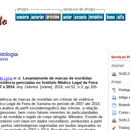
tologia
Serviços P
-0939
Journal
SciELO
de Lima
et al.
Levantamento de marcas de mordidas
Artigo
olência periciadas no Instituto Médico Legal de Feira
7 e 2014
.
Arq. Odontol.
[online]. 2016, vol.52, n.3, pp.165-
Portug
Artigo
valência de marcas de mordidas em vítimas de violência
dico Legal de Feira de Santana no período de 2007 até 2014,
Referên
análise do perfil sociodemográfico das vítimas, a relação
ressores, bem como fatores inerentes às particularidades
Como ci
cas da mordida e região do corpo atingida. Métodos: Estudo de
SciELO
loratório com base em dados secundários, produzidos a partir
r peritos odontolegistas registradas em laudos arquivados no
Traduç
L), no período de 2007 à 2014. Resultados: Os resultados