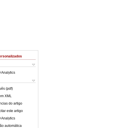
ersonalizados
 Analytics
uês (pdf)
 em XML
cias do artigo
tar este artigo
 Analytics
ão automática