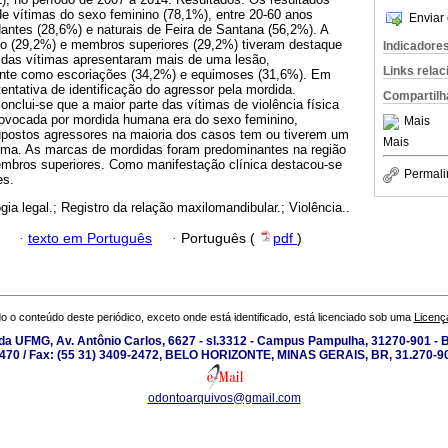
e vítimas do sexo feminino (78,1%), entre 20-60 anos
Enviar 
antes (28,6%) e naturais de Feira de Santana (56,2%). A
o (29,2%) e membros superiores (29,2%) tiveram destaque
Indicadore
 das vítimas apresentaram mais de uma lesão,
Links rela
ente como escoriações (34,2%) e equimoses (31,6%). Em
ntativa de identificação do agressor pela mordida.
Compartilh
clui-se que a maior parte das vítimas de violência física
ovocada por mordida humana era do sexo feminino,
Mais
upostos agressores na maioria dos casos tem ou tiverem um
Mais
tima. As marcas de mordidas foram predominantes na região
mbros superiores. Como manifestação clínica destacou-se
Permali
es.
gia legal.; Registro da relação maxilomandibular.; Violência..
·
texto em Português
·
Português (
pdf
)
o o conteúdo deste periódico, exceto onde está identificado, está licenciado sob uma
Licenç
a UFMG, Av. Antônio Carlos, 6627 - sl.3312 - Campus Pampulha, 31270-901 - Be
-2470 / Fax: (55 31) 3409-2472, BELO HORIZONTE, MINAS GERAIS, BR, 31.270-90
odontoarquivos@gmail.com