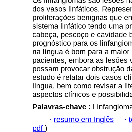
Os linfangiomas são lesões 
dos vasos linfáticos. Repres
proliferações benignas que e
sistema linfático tendo uma p
cabeça, pescoço e cavidade b
prognóstico para os linfangio
na língua é bom para a maior 
pacientes, embora as lesões
possam provocar obstrução da
estudo é relatar dois casos cl
língua, bem como revisar a li
aspectos clínicos e possibilid
Palavras-chave :
Linfangioma
·
resumo em Inglês
·
pdf
)