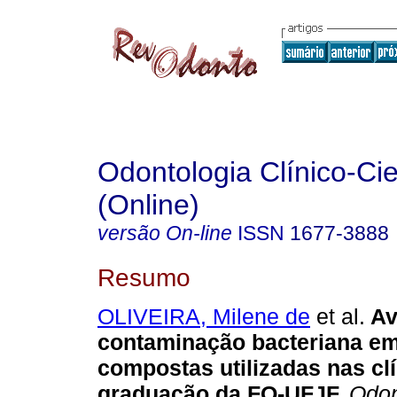
Odontologia Clínico-Cie
(Online)
versão On-line
ISSN
1677-3888
Resumo
OLIVEIRA, Milene de
et al.
Av
contaminação bacteriana em
compostas utilizadas nas cl
graduação da FO-UFJF
.
Odont