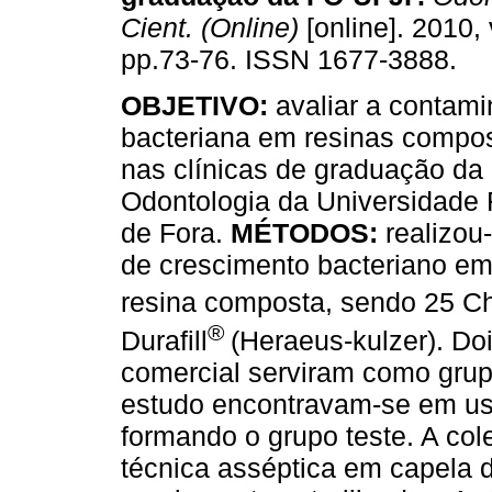
Cient. (Online)
[online]. 2010, 
pp.73-76. ISSN 1677-3888.
OBJETIVO:
avaliar a contam
bacteriana em resinas compos
nas clínicas de graduação da
Odontologia da Universidade 
de Fora.
MÉTODOS:
realizou
de crescimento bacteriano em
resina composta, sendo 25 C
®
Durafill
(Heraeus-kulzer). Do
comercial serviram como grupo
estudo encontravam-se em uso
formando o grupo teste. A col
técnica asséptica em capela d