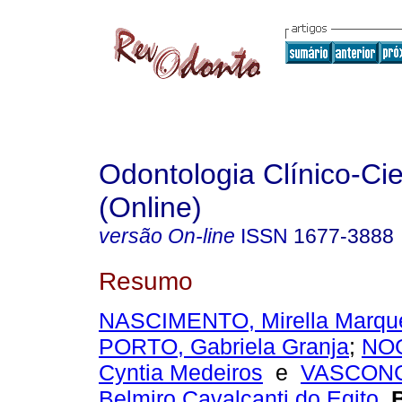
Odontologia Clínico-Cie
(Online)
versão On-line
ISSN
1677-3888
Resumo
NASCIMENTO, Mirella Marqu
PORTO, Gabriela Granja
;
NO
Cyntia Medeiros
e
VASCON
Belmiro Cavalcanti do Egito
.