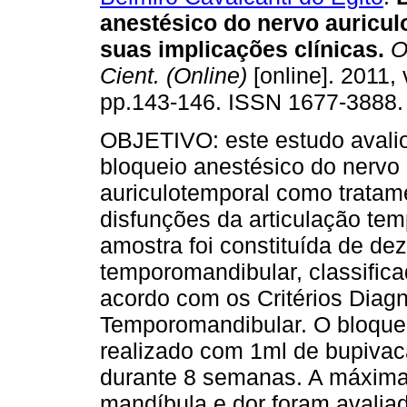
anestésico do nervo auricul
suas implicações clínicas
.
Od
Cient. (Online)
[online]. 2011, 
pp.143-146. ISSN 1677-3888.
OBJETIVO: este estudo avali
bloqueio anestésico do nervo
auriculotemporal como tratam
disfunções da articulação 
amostra foi constituída de de
temporomandibular, classificad
acordo com os Critérios Diag
Temporomandibular. O bloquei
realizado com 1ml de bupivac
durante 8 semanas. A máxima 
mandíbula e dor foram avalia