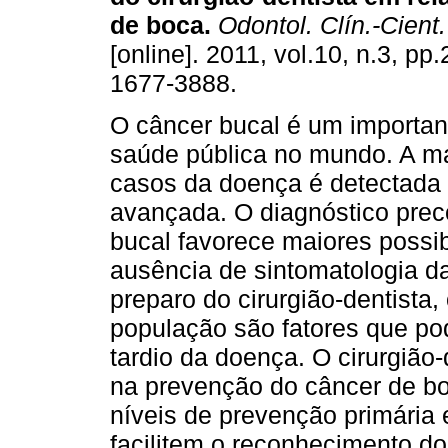
de boca
.
Odontol. Clín.-Cient.
[online]. 2011, vol.10, n.3, p
1677-3888.
O câncer bucal é um importan
saúde pública no mundo. A ma
casos da doença é detectada
avançada. O diagnóstico prec
bucal favorece maiores possib
ausência de sintomatologia da 
preparo do cirurgião-dentista,
população são fatores que po
tardio da doença. O cirurgião
na prevenção do câncer de bo
níveis de prevenção primária 
facilitem o reconhecimento do