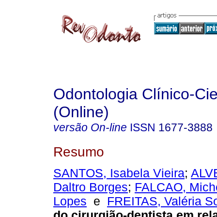
Odontologia Clínico-Cie
(Online)
versão On-line
ISSN
1677-3888
Resumo
SANTOS, Isabela Vieira
;
ALVE
Daltro Borges
;
FALCAO, Miche
Lopes
e
FREITAS, Valéria S
do cirurgião-dentista em re