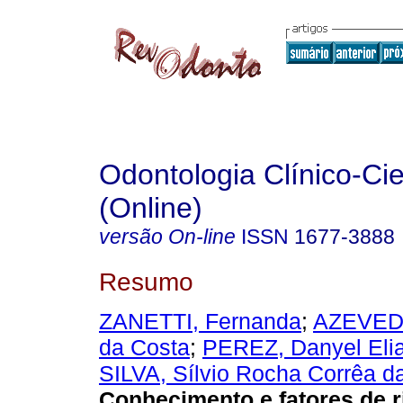
Odontologia Clínico-Cie
(Online)
versão On-line
ISSN
1677-3888
Resumo
ZANETTI, Fernanda
;
AZEVEDO
da Costa
;
PEREZ, Danyel Eli
SILVA, Sílvio Rocha Corrêa d
Conhecimento e fatores de r